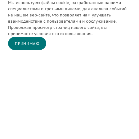
Мы используем файлы cookie, разработанные нашими
специалистами и третьими лицами, для анализа событий
на нашем веб-сайте, что позволяет нам улучшать
КАТАЛОГ
взаимодействие с пользователями и обслуживание.
Продолжая просмотр страниц нашего сайта, вы
принимаете условия его использования.
АКЦИИ
ПРИНИМАЮ
В КОРЗИНУ
КОМПАНИЯ
ИНФОРМАЦИЯ
ПОКУПАТЕЛЯМ
ПОДПИСАТЬСЯ НА РАССЫЛКУ
8 800 550 43 36
ЗАКАЗАТЬ ЗВОНОК