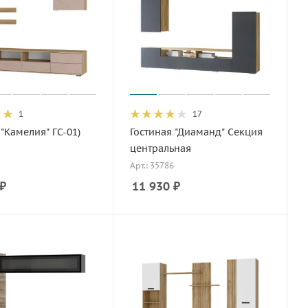
1
17
 "Камелия" ГС-01)
Гостиная "Диаманд" Секция
центральная
Арт.: 35786
₽
11 930
₽