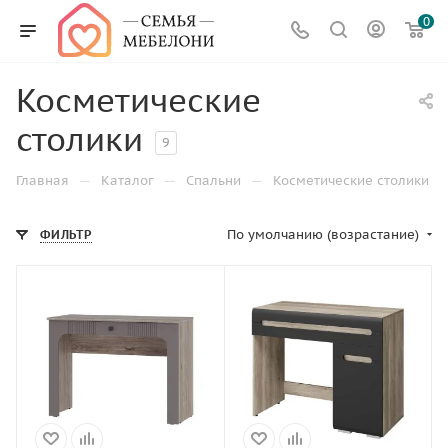
0
Косметические
столики
9
—
—
—
Главная
Каталог
Спальни
Косметические столики
По умолчанию (возрастание)
ФИЛЬТР